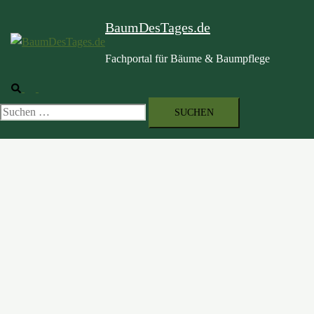
BaumDesTages.de
Fachportal für Bäume & Baumpflege
Suche
Menü
umschalten
Suchen
nach: