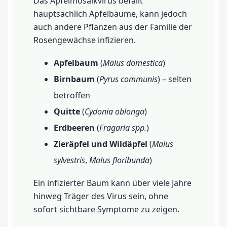
Das Apfelmosaikvirus befällt
hauptsächlich Apfelbäume, kann jedoch
auch andere Pflanzen aus der Familie der
Rosengewächse infizieren.
Apfelbaum
(
Malus domestica
)
Birnbaum
(
Pyrus communis
) – selten
betroffen
Quitte
(
Cydonia oblonga
)
Erdbeeren
(
Fragaria spp.
)
Zieräpfel und Wildäpfel
(
Malus
sylvestris
,
Malus floribunda
)
Ein infizierter Baum kann über viele Jahre
hinweg Träger des Virus sein, ohne
sofort sichtbare Symptome zu zeigen.