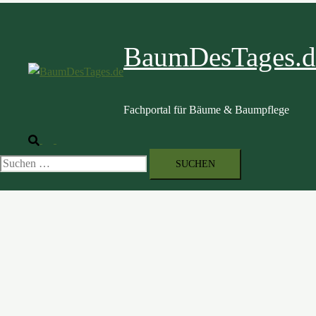
BaumDesTages.d
Fachportal für Bäume & Baumpflege
Suche
Menü
umschalten
Suche
nach: