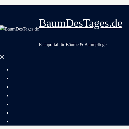
BaumDesTages.de
Fachportal für Bäume & Baumpflege
Menü
schließen