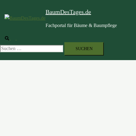
BaumDesTages.de
Fachportal für Bäume & Baumpflege
Suche
Menü
umschalten
Suchen
nach: