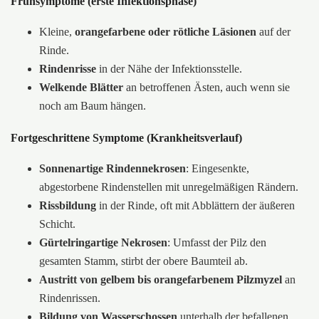
Frühsymptome (erste Infektionsphase)
Kleine,
orangefarbene oder rötliche Läsionen
auf der
Rinde.
Rindenrisse
in der Nähe der Infektionsstelle.
Welkende Blätter
an betroffenen Ästen, auch wenn sie
noch am Baum hängen.
Fortgeschrittene Symptome (Krankheitsverlauf)
Sonnenartige Rindennekrosen
: Eingesenkte,
abgestorbene Rindenstellen mit unregelmäßigen Rändern.
Rissbildung
in der Rinde, oft mit Abblättern der äußeren
Schicht.
Gürtelringartige Nekrosen
: Umfasst der Pilz den
gesamten Stamm, stirbt der obere Baumteil ab.
Austritt von gelbem bis orangefarbenem Pilzmyzel
an
Rindenrissen.
Bildung von Wasserschossen
unterhalb der befallenen