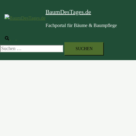
BaumDesTages.de
Fachportal für Bäume & Baumpflege
Suche
Menü
umschalten
Suchen
nach: