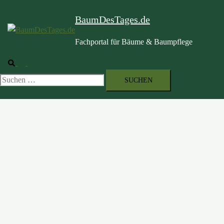
BaumDesTages.de
Fachportal für Bäume & Baumpflege
Suche
Menü
umschalten
Suchen
nach: