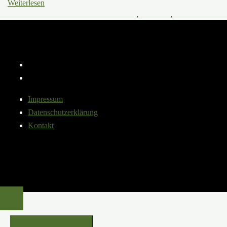
Weiterlesen
10. September 2024
22. August 2024
Baum der Woche
,
Baumwissen
,
Steckbrief
Instagram
YouTube
Impressum
Datenschutzerklärung
Kontakt