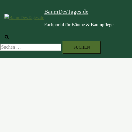
BaumDesTages.de
Fachportal für Bäume & Baumpflege
Suche
Menü
umschalten
Suchen
nach: