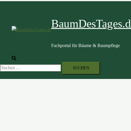
BaumDesTages.d
Fachportal für Bäume & Baumpflege
Suche
Menü
umschalten
Suche
nach: