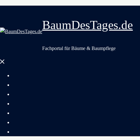
BaumDesTages.de
Fachportal für Bäume & Baumpflege
Menü
schließen