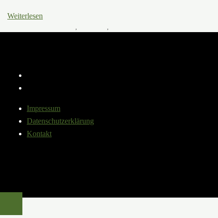
Weiterlesen
23. August 2024
Baumwissen
,
Klimaschutz
,
Urbanesgrün
Instagram
YouTube
Impressum
Datenschutzerklärung
Kontakt