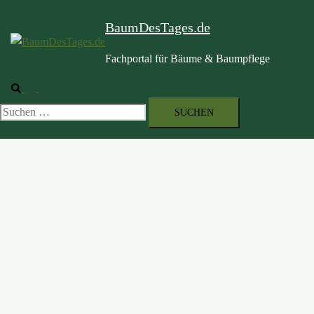
BaumDesTages.de
Fachportal für Bäume & Baumpflege
Suche
Menü
umschalten
Suchen
nach: