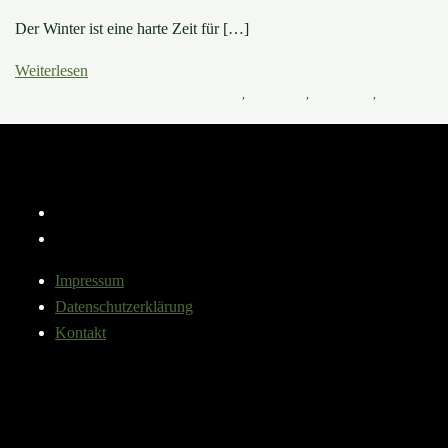
Der Winter ist eine harte Zeit für […]
Weiterlesen
3. Dezember 2024
24. August 2024
Baumwissen
,
Fünf Fakten
,
Pflege-Tipps
,
Uncategorized
Instagram
YouTube
Impressum
Datenschutzerklärung
Kontakt