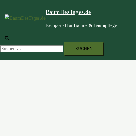
BaumDesTages.de
Fachportal für Bäume & Baumpflege
Suche
Menü
umschalten
Suchen
nach: