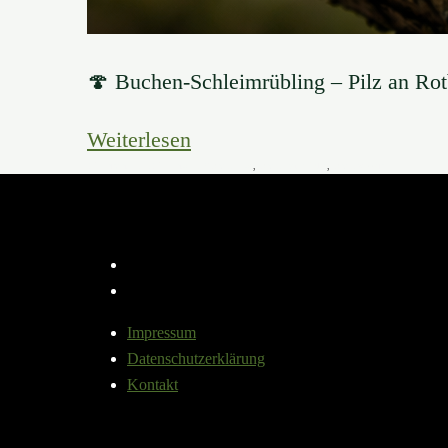
🍄 Buchen-Schleimrübling – Pilz an Ro
Weiterlesen
13. Januar 2025
13. März 2026
Baumpilze
,
Baum der Woche
,
Baumwissen
Instagram
YouTube
Impressum
Datenschutzerklärung
Kontakt