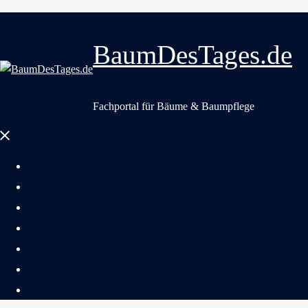
BaumDesTages.de
Fachportal für Bäume & Baumpflege
Menü
schließen