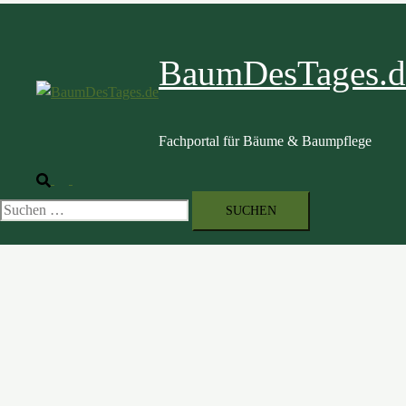
BaumDesTages.d
Fachportal für Bäume & Baumpflege
Suche
Menü
umschalten
Suche
nach: