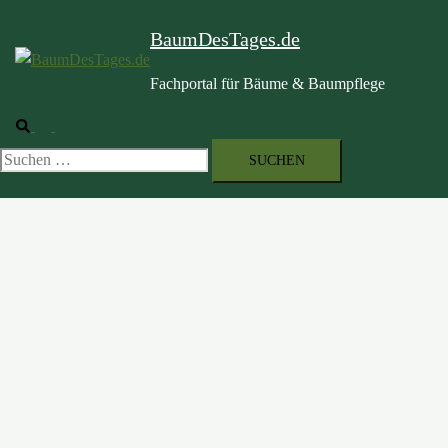
BaumDesTages.de
Fachportal für Bäume & Baumpflege
Suche
Menü
umschalten
Suchen
nach: