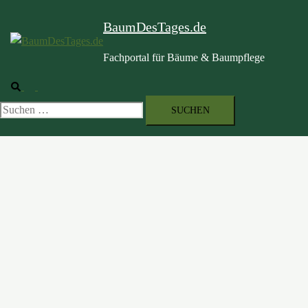
BaumDesTages.de
Fachportal für Bäume & Baumpflege
Suche
Menü
umschalten
Suchen
nach: