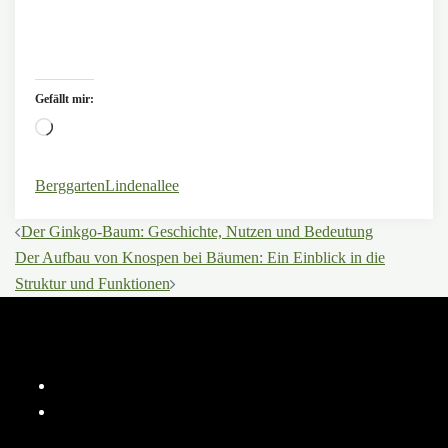
Gefällt mir:
Wird
geladen …
Berggarten
Lindenallee
Beitragsnavigation
Der Ginkgo-Baum: Geschichte, Nutzen und Bedeutung
Der Aufbau von Knospen bei Bäumen: Ein Einblick in die
Struktur und Funktionen
Instagram
YouTube