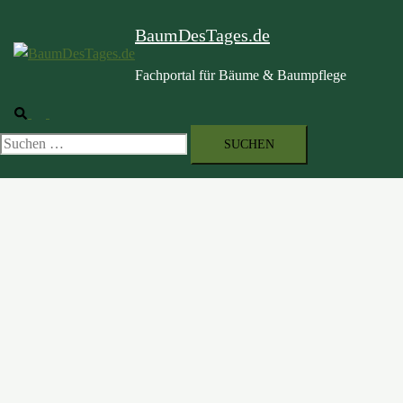
BaumDesTages.de
Fachportal für Bäume & Baumpflege
Suche
Menü
umschalten
Suchen
nach: