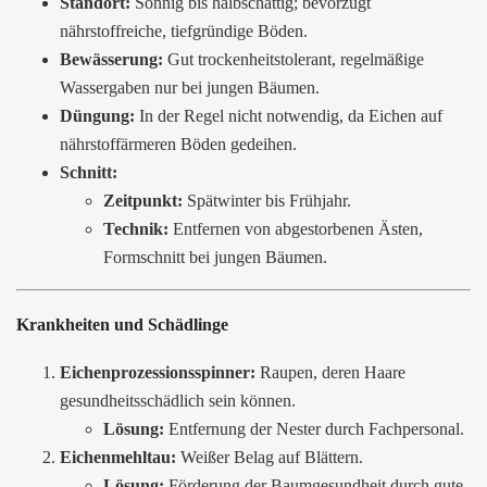
Standort:
Sonnig bis halbschattig; bevorzugt
nährstoffreiche, tiefgründige Böden.
Bewässerung:
Gut trockenheitstolerant, regelmäßige
Wassergaben nur bei jungen Bäumen.
Düngung:
In der Regel nicht notwendig, da Eichen auf
nährstoffärmeren Böden gedeihen.
Schnitt:
Zeitpunkt:
Spätwinter bis Frühjahr.
Technik:
Entfernen von abgestorbenen Ästen,
Formschnitt bei jungen Bäumen.
Krankheiten und Schädlinge
Eichenprozessionsspinner:
Raupen, deren Haare
gesundheitsschädlich sein können.
Lösung:
Entfernung der Nester durch Fachpersonal.
Eichenmehltau:
Weißer Belag auf Blättern.
Lösung:
Förderung der Baumgesundheit durch gute