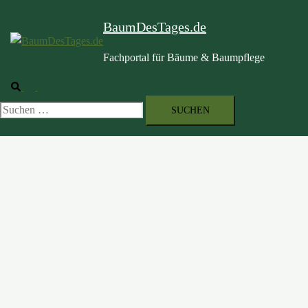
BaumDesTages.de
Fachportal für Bäume & Baumpflege
Suche
Menü
umschalten
Suchen
nach: