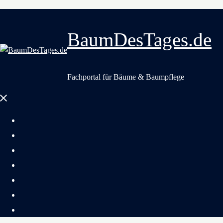
BaumDesTages.de
Fachportal für Bäume & Baumpflege
Menü
schließen