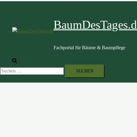
BaumDesTages.d
Fachportal für Bäume & Baumpflege
Suche
Menü
umschalten
Suche
nach: