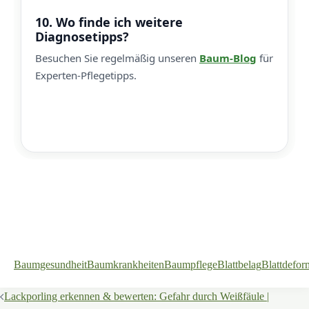
10. Wo finde ich weitere
Diagnosetipps?
Besuchen Sie regelmäßig unseren
Baum-Blog
für
Experten-Pflegetipps.
Baumgesundheit
Baumkrankheiten
Baumpflege
Blattbelag
Blattdefor
Beitragsnavigation
Lackporling erkennen & bewerten: Gefahr durch Weißfäule |