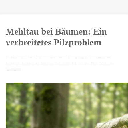
Mehltau bei Bäumen: Ein
verbreitetes Pilzproblem
15. Juni 2025
7. März 2026
Baumkrankheiten
,
Baumpflege & Baumgesundheit
,
Baumpilze
,
Baumwissen
,
Knospen
,
Obstbäume
,
Pflege-Tipps
,
Pilze
,
Schädlinge
,
Stadtbäume