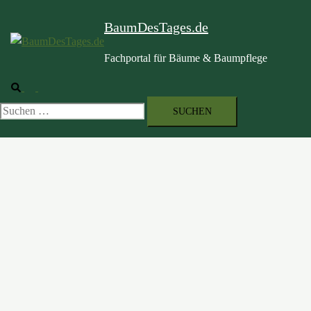
BaumDesTages.de
Fachportal für Bäume & Baumpflege
Suche
Menü
umschalten
Suchen
nach: