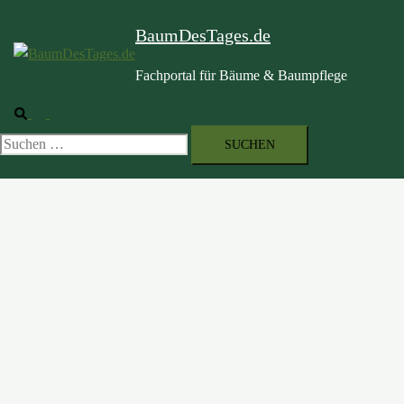
BaumDesTages.de
Fachportal für Bäume & Baumpflege
Suche
Menü
umschalten
Suchen
nach: