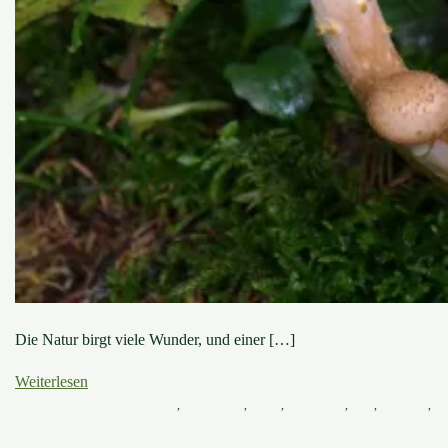
Die Natur birgt viele Wunder, und einer […]
Weiterlesen
8. Juli 2023
8. Juli 2023
Baumpilze
,
Baumwissen
,
Boden
,
Fünf Fakten
,
Pilze
,
Steckbrief
,
Wunder der Natur