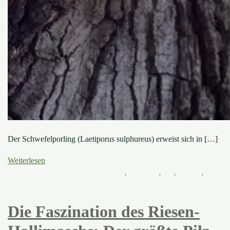
Der Schwefelporling (Laetiporus sulphureus) erweist sich in […]
Weiterlesen
5. September 2023
5. September 2023
Baumpilze
,
Baumwissen
,
Pilze
,
Steckbrief
,
Wunder der Natur
Die Faszination des Riesen-