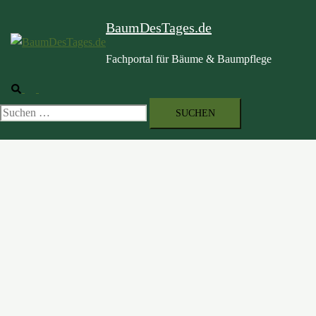
BaumDesTages.de
Fachportal für Bäume & Baumpflege
Suche
Menü
umschalten
Suchen
nach: