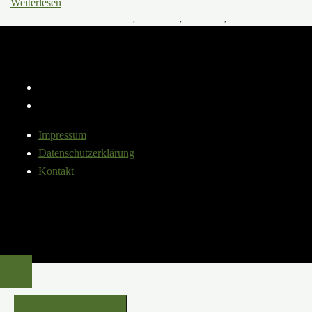
Weiterlesen
3. April 2023
3. April 2023
Baumpilze
,
Baumwissen
,
Fünf Fakten
,
Pilze
Instagram
YouTube
Impressum
Datenschutzerklärung
Kontakt